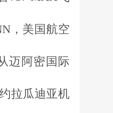
NN，美国航空
40从迈阿密国际
纽约拉瓜迪亚机