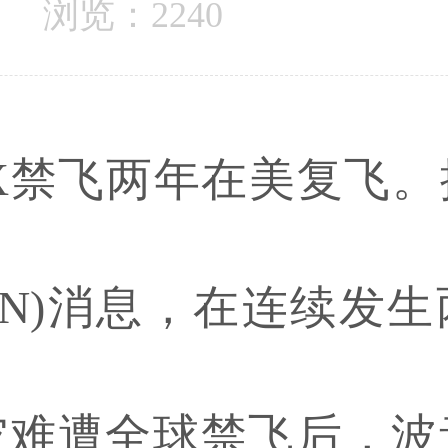
浏览：2240
MAX禁飞两年在美复飞
NN)消息，在连续发
难遭全球禁飞后，波音7