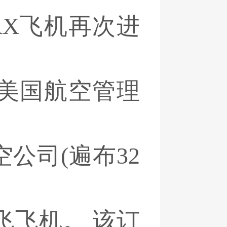
AX飞机再次进
美国航空管理
公司(遍布32
飞飞机。 该订