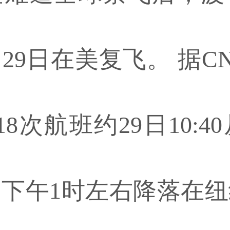
29日在美复飞。 据C
8次航班约29日10:
下午1时左右降落在