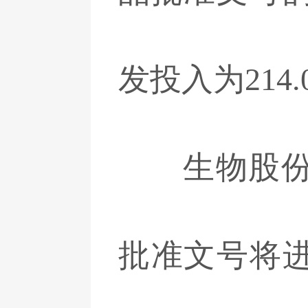
发投入为214
生物股份表
批准文号将