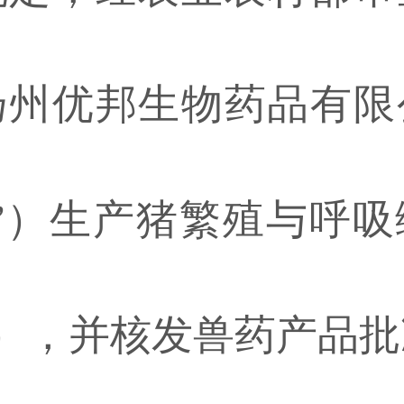
扬州优邦生物药品有限
”）生产猪繁殖与呼
a株），并核发兽药产品