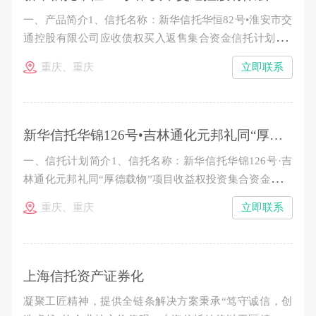
一、产品简介1、信托名称：新华信托华恒82号•淮安市交
通控股有限公司应收债权买入返售集合资金信托计划2、
产品期限：1.5年。3、信托规模：4.99亿元，分期发行。
重庆、重庆
立即联系
4、预期年收益率：类型 认购金额 期限 预期收益率 信
托期限起止日期 A1类信托资金 100～300万元（含100
新华信托华锦126号•吉林通化元邦礼同“厚德载物”项目收益权投资集合资金信托计划（第三期）推介公告
一、信托计划简介1、信托名称：新华信托华锦126号·吉
林通化元邦礼同“厚德载物”项目收益权投资集合资金信托
计划2、存续期限：从成立日起至2015年11月7日止。3、
重庆、重庆
立即联系
本期信托规模：不超过8557万元。4、预期年收益率：
100-300万，10%/年；300万以上，10.8%/年。5、收益及
本金分配：各期信托期满一年后10个工作日内分配第一年
收
上海信托资产证券化
凝聚工匠精神，提供全链条解决方案秉承“笃守诚信，创