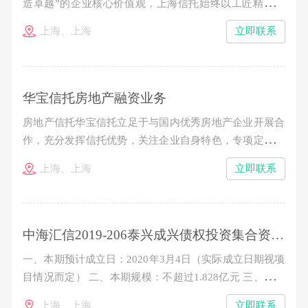
造卓越”的企业核心价值观，上海信托始终以工匠精神打
造资产证券化精品投行业务，立足于公司在资产证券化业
上海、上海
立即联系
务领域的专业能力和先发优势，逐步构筑起“受托管理-投
行承销-投资配置”三位一体的业务结构，成为业内公认的
极少数真正具备标准化产品“承揽、承做、承销、承管
华宝信托房地产融资业务
房地产信托华宝信托立足于与国内优秀房地产企业开展合
作，充分发挥信托优势，关注企业自身特色，专项定制投
融资计划。华宝信托通过抵质押融资、夹层融资、权益型
上海、上海
立即联系
融资、房地产信托基金等模式，实现信托机制与企业融资
需求的有效结合，并积极引入结构化安排、流动性追加保
障等措施维护资金的安全性。合格投资者通过权益性或者
中海汇信2019-206泰兴成兴债权投资集合资金信托计划
一、本期预计成立日：2020年3月4日（实际成立日期视项
目情况而定） 二、本期规模：不超过1.828亿元 三、信托
单位期限：2年 四、认购金额：100万元起，以10万元的
上海、上海
立即联系