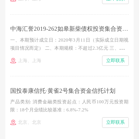
整数倍增加（300万元以下的名额有限，时间优先、额满
即止） 五、业绩比较基准： 100万元-300万元（不含）：
7.9%/年（税后） 300万元以上（含）：8.2%&nb
中海汇誉2019-262如皋新柴债权投资集合资金信托计划
一、本期预计成立日：2020年3月11日（实际成立日期视
项目情况而定） 二、本期规模：不超过2.3亿元 三、信托
单位期限：24个月 四、认购金额：100万元起，以10万元
上海、上海
立即联系
的整数倍增加（300万元以下的名额有限，时间优先、额
满即止） 五、业绩比较基准： 7.7%/年（税后） 六、收
益分配：按季度分配收益，到期一次性分配本金
国投泰康信托·黄雀2号集合资金信托计划
产品类别: 消费金融类投资起点：人民币100万元投资期
限：18个月业绩比较基准：6.8%-7.2%
北京、北京
立即联系