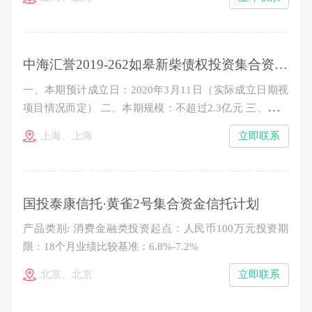
整数倍增加（300万元以下的名额有限，时间优先、额满
即止） 五、业绩比较基准： 100万元-300万元（不含）：
7.9%/年（税后） 300万元以上（含）：8.2%&nb
中海汇誉2019-262如皋新柴债权投资集合资金信托计划
一、本期预计成立日：2020年3月11日（实际成立日期视
项目情况而定） 二、本期规模：不超过2.3亿元 三、信托
单位期限：24个月 四、认购金额：100万元起，以10万元
上海、上海
立即联系
的整数倍增加（300万元以下的名额有限，时间优先、额
满即止） 五、业绩比较基准： 7.7%/年（税后） 六、收
益分配：按季度分配收益，到期一次性分配本金
国投泰康信托·黄雀2号集合资金信托计划
产品类别: 消费金融类投资起点：人民币100万元投资期
限：18个月业绩比较基准：6.8%-7.2%
北京、北京
立即联系