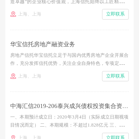
造卓越”的企业核心价值观，上海信托始终以工匠精神打
造资产证券化精品投行业务，立足于公司在资产证券化业
上海、上海
立即联系
务领域的专业能力和先发优势，逐步构筑起“受托管理-投
行承销-投资配置”三位一体的业务结构，成为业内公认的
极少数真正具备标准化产品“承揽、承做、承销、承管
华宝信托房地产融资业务
房地产信托华宝信托立足于与国内优秀房地产企业开展合
作，充分发挥信托优势，关注企业自身特色，专项定制投
融资计划。华宝信托通过抵质押融资、夹层融资、权益型
上海、上海
立即联系
融资、房地产信托基金等模式，实现信托机制与企业融资
需求的有效结合，并积极引入结构化安排、流动性追加保
障等措施维护资金的安全性。合格投资者通过权益性或者
中海汇信2019-206泰兴成兴债权投资集合资金信托计划
一、本期预计成立日：2020年3月4日（实际成立日期视项
目情况而定） 二、本期规模：不超过1.828亿元 三、信托
单位期限：2年 四、认购金额：100万元起，以10万元的
上海、上海
立即联系