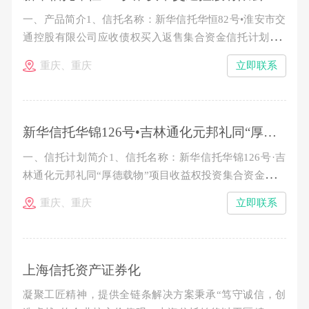
一、产品简介1、信托名称：新华信托华恒82号•淮安市交
通控股有限公司应收债权买入返售集合资金信托计划2、
产品期限：1.5年。3、信托规模：4.99亿元，分期发行。
重庆、重庆
立即联系
4、预期年收益率：类型 认购金额 期限 预期收益率 信
托期限起止日期 A1类信托资金 100～300万元（含100
新华信托华锦126号•吉林通化元邦礼同“厚德载物”项目收益权投资集合资金信托计划（第三期）推介公告
一、信托计划简介1、信托名称：新华信托华锦126号·吉
林通化元邦礼同“厚德载物”项目收益权投资集合资金信托
计划2、存续期限：从成立日起至2015年11月7日止。3、
重庆、重庆
立即联系
本期信托规模：不超过8557万元。4、预期年收益率：
100-300万，10%/年；300万以上，10.8%/年。5、收益及
本金分配：各期信托期满一年后10个工作日内分配第一年
收
上海信托资产证券化
凝聚工匠精神，提供全链条解决方案秉承“笃守诚信，创