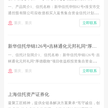
一、产品简介1、信托名称：新华信托华恒82号•淮安市交
通控股有限公司应收债权买入返售集合资金信托计划2、
产品期限：1.5年。3、信托规模：4.99亿元，分期发行。
重庆、重庆
立即联系
4、预期年收益率：类型 认购金额 期限 预期收益率 信
托期限起止日期 A1类信托资金 100～300万元（含100
新华信托华锦126号•吉林通化元邦礼同“厚德载物”项目收益权投资集合资金信托计划（第三期）推介公告
一、信托计划简介1、信托名称：新华信托华锦126号·吉
林通化元邦礼同“厚德载物”项目收益权投资集合资金信托
计划2、存续期限：从成立日起至2015年11月7日止。3、
重庆、重庆
立即联系
本期信托规模：不超过8557万元。4、预期年收益率：
100-300万，10%/年；300万以上，10.8%/年。5、收益及
本金分配：各期信托期满一年后10个工作日内分配第一年
收
上海信托资产证券化
凝聚工匠精神，提供全链条解决方案秉承“笃守诚信，创