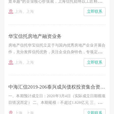
造卓越”的企业核心价值观，上海信托始终以工匠精神打
造资产证券化精品投行业务，立足于公司在资产证券化业
上海、上海
立即联系
务领域的专业能力和先发优势，逐步构筑起“受托管理-投
行承销-投资配置”三位一体的业务结构，成为业内公认的
极少数真正具备标准化产品“承揽、承做、承销、承管
华宝信托房地产融资业务
房地产信托华宝信托立足于与国内优秀房地产企业开展合
作，充分发挥信托优势，关注企业自身特色，专项定制投
融资计划。华宝信托通过抵质押融资、夹层融资、权益型
上海、上海
立即联系
融资、房地产信托基金等模式，实现信托机制与企业融资
需求的有效结合，并积极引入结构化安排、流动性追加保
障等措施维护资金的安全性。合格投资者通过权益性或者
中海汇信2019-206泰兴成兴债权投资集合资金信托计划
一、本期预计成立日：2020年3月4日（实际成立日期视项
目情况而定） 二、本期规模：不超过1.828亿元 三、信托
单位期限：2年 四、认购金额：100万元起，以10万元的
上海、上海
立即联系