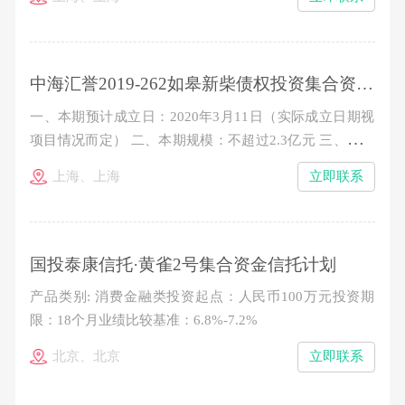
整数倍增加（300万元以下的名额有限，时间优先、额满
即止） 五、业绩比较基准： 100万元-300万元（不含）：
7.9%/年（税后） 300万元以上（含）：8.2%&nb
中海汇誉2019-262如皋新柴债权投资集合资金信托计划
一、本期预计成立日：2020年3月11日（实际成立日期视
项目情况而定） 二、本期规模：不超过2.3亿元 三、信托
单位期限：24个月 四、认购金额：100万元起，以10万元
上海、上海
立即联系
的整数倍增加（300万元以下的名额有限，时间优先、额
满即止） 五、业绩比较基准： 7.7%/年（税后） 六、收
益分配：按季度分配收益，到期一次性分配本金
国投泰康信托·黄雀2号集合资金信托计划
产品类别: 消费金融类投资起点：人民币100万元投资期
限：18个月业绩比较基准：6.8%-7.2%
北京、北京
立即联系