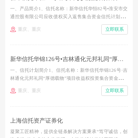
一、产品简介1、信托名称：新华信托华恒82号•淮安市交
通控股有限公司应收债权买入返售集合资金信托计划2、
产品期限：1.5年。3、信托规模：4.99亿元，分期发行。
重庆、重庆
立即联系
4、预期年收益率：类型 认购金额 期限 预期收益率 信
托期限起止日期 A1类信托资金 100～300万元（含100
新华信托华锦126号•吉林通化元邦礼同“厚德载物”项目收益权投资集合资金信托计划（第三期）推介公告
一、信托计划简介1、信托名称：新华信托华锦126号·吉
林通化元邦礼同“厚德载物”项目收益权投资集合资金信托
计划2、存续期限：从成立日起至2015年11月7日止。3、
重庆、重庆
立即联系
本期信托规模：不超过8557万元。4、预期年收益率：
100-300万，10%/年；300万以上，10.8%/年。5、收益及
本金分配：各期信托期满一年后10个工作日内分配第一年
收
上海信托资产证券化
凝聚工匠精神，提供全链条解决方案秉承“笃守诚信，创