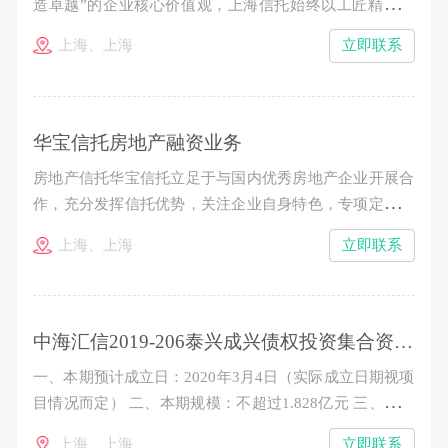
造卓越”的企业核心价值观，上海信托始终以工匠精神打
造资产证券化精品投行业务，立足于公司在资产证券化业
上海、上海
立即联系
务领域的专业能力和先发优势，逐步构筑起“受托管理-投
行承销-投资配置”三位一体的业务结构，成为业内公认的
极少数真正具备标准化产品“承揽、承做、承销、承管
华宝信托房地产融资业务
房地产信托华宝信托立足于与国内优秀房地产企业开展合
作，充分发挥信托优势，关注企业自身特色，专项定制投
融资计划。华宝信托通过抵质押融资、夹层融资、权益型
上海、上海
立即联系
融资、房地产信托基金等模式，实现信托机制与企业融资
需求的有效结合，并积极引入结构化安排、流动性追加保
障等措施维护资金的安全性。合格投资者通过权益性或者
中海汇信2019-206泰兴成兴债权投资集合资金信托计划
一、本期预计成立日：2020年3月4日（实际成立日期视项
目情况而定） 二、本期规模：不超过1.828亿元 三、信托
单位期限：2年 四、认购金额：100万元起，以10万元的
上海、上海
立即联系