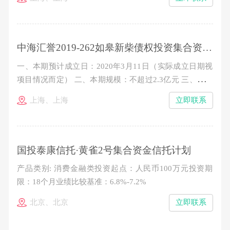
整数倍增加（300万元以下的名额有限，时间优先、额满
即止） 五、业绩比较基准： 100万元-300万元（不含）：
7.9%/年（税后） 300万元以上（含）：8.2%&nb
中海汇誉2019-262如皋新柴债权投资集合资金信托计划
一、本期预计成立日：2020年3月11日（实际成立日期视
项目情况而定） 二、本期规模：不超过2.3亿元 三、信托
单位期限：24个月 四、认购金额：100万元起，以10万元
上海、上海
立即联系
的整数倍增加（300万元以下的名额有限，时间优先、额
满即止） 五、业绩比较基准： 7.7%/年（税后） 六、收
益分配：按季度分配收益，到期一次性分配本金
国投泰康信托·黄雀2号集合资金信托计划
产品类别: 消费金融类投资起点：人民币100万元投资期
限：18个月业绩比较基准：6.8%-7.2%
北京、北京
立即联系