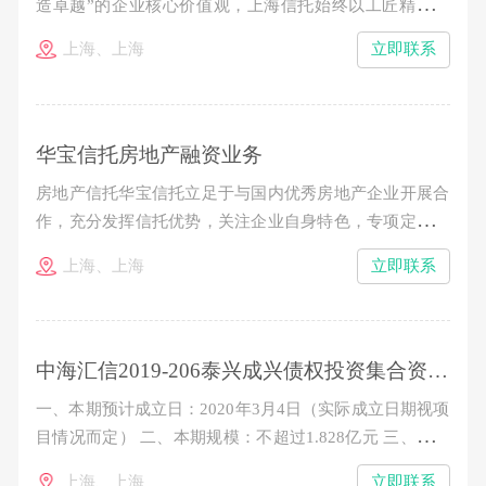
造卓越”的企业核心价值观，上海信托始终以工匠精神打
造资产证券化精品投行业务，立足于公司在资产证券化业
上海、上海
立即联系
务领域的专业能力和先发优势，逐步构筑起“受托管理-投
行承销-投资配置”三位一体的业务结构，成为业内公认的
极少数真正具备标准化产品“承揽、承做、承销、承管
华宝信托房地产融资业务
房地产信托华宝信托立足于与国内优秀房地产企业开展合
作，充分发挥信托优势，关注企业自身特色，专项定制投
融资计划。华宝信托通过抵质押融资、夹层融资、权益型
上海、上海
立即联系
融资、房地产信托基金等模式，实现信托机制与企业融资
需求的有效结合，并积极引入结构化安排、流动性追加保
障等措施维护资金的安全性。合格投资者通过权益性或者
中海汇信2019-206泰兴成兴债权投资集合资金信托计划
一、本期预计成立日：2020年3月4日（实际成立日期视项
目情况而定） 二、本期规模：不超过1.828亿元 三、信托
单位期限：2年 四、认购金额：100万元起，以10万元的
上海、上海
立即联系