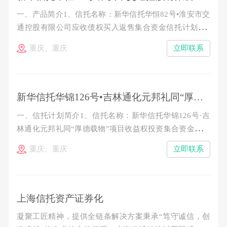
一、产品简介1、信托名称：新华信托华恒82号•淮安市交
通控股有限公司应收债权买入返售集合资金信托计划2、
产品期限：1.5年。3、信托规模：4.99亿元，分期发行。
重庆、重庆
立即联系
4、预期年收益率：类型 认购金额 期限 预期收益率 信
托期限起止日期 A1类信托资金 100～300万元（含100
新华信托华锦126号•吉林通化元邦礼同“厚德载物”项目收益权投资集合资金信托计划（第三期）推介公告
一、信托计划简介1、信托名称：新华信托华锦126号·吉
林通化元邦礼同“厚德载物”项目收益权投资集合资金信托
计划2、存续期限：从成立日起至2015年11月7日止。3、
重庆、重庆
立即联系
本期信托规模：不超过8557万元。4、预期年收益率：
100-300万，10%/年；300万以上，10.8%/年。5、收益及
本金分配：各期信托期满一年后10个工作日内分配第一年
收
上海信托资产证券化
凝聚工匠精神，提供全链条解决方案秉承“笃守诚信，创