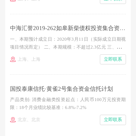
整数倍增加（300万元以下的名额有限，时间优先、额满
即止） 五、业绩比较基准： 100万元-300万元（不含）：
7.9%/年（税后） 300万元以上（含）：8.2%&nb
中海汇誉2019-262如皋新柴债权投资集合资金信托计划
一、本期预计成立日：2020年3月11日（实际成立日期视
项目情况而定） 二、本期规模：不超过2.3亿元 三、信托
单位期限：24个月 四、认购金额：100万元起，以10万元
上海、上海
立即联系
的整数倍增加（300万元以下的名额有限，时间优先、额
满即止） 五、业绩比较基准： 7.7%/年（税后） 六、收
益分配：按季度分配收益，到期一次性分配本金
国投泰康信托·黄雀2号集合资金信托计划
产品类别: 消费金融类投资起点：人民币100万元投资期
限：18个月业绩比较基准：6.8%-7.2%
北京、北京
立即联系