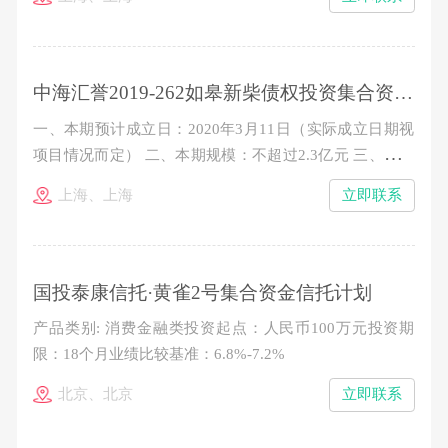
整数倍增加（300万元以下的名额有限，时间优先、额满
即止） 五、业绩比较基准： 100万元-300万元（不含）：
7.9%/年（税后） 300万元以上（含）：8.2%&nb
中海汇誉2019-262如皋新柴债权投资集合资金信托计划
一、本期预计成立日：2020年3月11日（实际成立日期视
项目情况而定） 二、本期规模：不超过2.3亿元 三、信托
单位期限：24个月 四、认购金额：100万元起，以10万元
上海、上海
立即联系
的整数倍增加（300万元以下的名额有限，时间优先、额
满即止） 五、业绩比较基准： 7.7%/年（税后） 六、收
益分配：按季度分配收益，到期一次性分配本金
国投泰康信托·黄雀2号集合资金信托计划
产品类别: 消费金融类投资起点：人民币100万元投资期
限：18个月业绩比较基准：6.8%-7.2%
北京、北京
立即联系