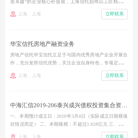
造卓越”的企业核心价值观，上海信托始终以工匠精神打
造资产证券化精品投行业务，立足于公司在资产证券化业
上海、上海
立即联系
务领域的专业能力和先发优势，逐步构筑起“受托管理-投
行承销-投资配置”三位一体的业务结构，成为业内公认的
极少数真正具备标准化产品“承揽、承做、承销、承管
华宝信托房地产融资业务
房地产信托华宝信托立足于与国内优秀房地产企业开展合
作，充分发挥信托优势，关注企业自身特色，专项定制投
融资计划。华宝信托通过抵质押融资、夹层融资、权益型
上海、上海
立即联系
融资、房地产信托基金等模式，实现信托机制与企业融资
需求的有效结合，并积极引入结构化安排、流动性追加保
障等措施维护资金的安全性。合格投资者通过权益性或者
中海汇信2019-206泰兴成兴债权投资集合资金信托计划
一、本期预计成立日：2020年3月4日（实际成立日期视项
目情况而定） 二、本期规模：不超过1.828亿元 三、信托
单位期限：2年 四、认购金额：100万元起，以10万元的
上海、上海
立即联系