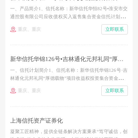
一、产品简介1、信托名称：新华信托华恒82号•淮安市交
通控股有限公司应收债权买入返售集合资金信托计划2、
产品期限：1.5年。3、信托规模：4.99亿元，分期发行。
重庆、重庆
立即联系
4、预期年收益率：类型 认购金额 期限 预期收益率 信
托期限起止日期 A1类信托资金 100～300万元（含100
新华信托华锦126号•吉林通化元邦礼同“厚德载物”项目收益权投资集合资金信托计划（第三期）推介公告
一、信托计划简介1、信托名称：新华信托华锦126号·吉
林通化元邦礼同“厚德载物”项目收益权投资集合资金信托
计划2、存续期限：从成立日起至2015年11月7日止。3、
重庆、重庆
立即联系
本期信托规模：不超过8557万元。4、预期年收益率：
100-300万，10%/年；300万以上，10.8%/年。5、收益及
本金分配：各期信托期满一年后10个工作日内分配第一年
收
上海信托资产证券化
凝聚工匠精神，提供全链条解决方案秉承“笃守诚信，创