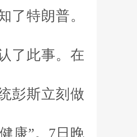
知了特朗普。
认了此事。在
统彭斯立刻做
健康”。7日晚