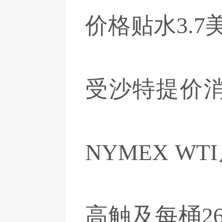
价格贴水3.7
受沙特提价
NYMEX W
高触及每桶26