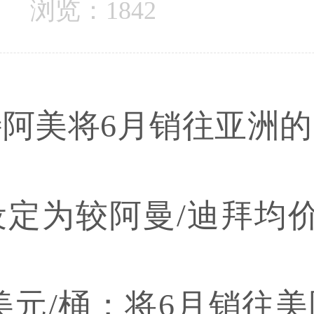
浏览：1842
特阿美将6月销往亚洲
定为较阿曼/迪拜均价贴
4美元/桶；将6月销往