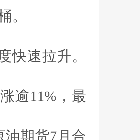
/桶。
度快速拉升。
度涨逾11%，最
特原油期货7月合