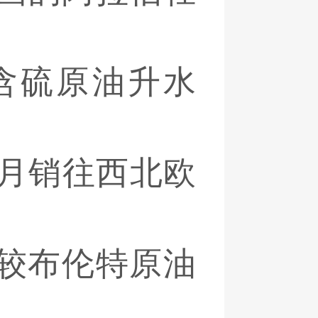
含硫原油升水
将6月销往西北欧
较布伦特原油